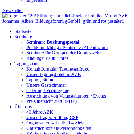
Impressum
Newsletter
Startseite
Seminare
Seminare Buchungsportal
Politik am Mittag / Politisches Abendforum
Seminare für Gruppen der Bundeswehr
Bildungsurlaub / Infos
Tagungshaus
Kontaktformular Tagungsanfrage
Unser Tagungshotel im AZK
Tagungsräume
Unsere Gästezimmer
Catering / Verpflegung
Ausrichtung von Veranstaltungen / Events
Preisübersicht 2026 (PDF)
Über uns
40 Jahre AZK
Unser Träger: Stiftung CSP
Organisation – Leitbild – Ziele
Christlich-soziale Persönlichkeiten
Königswinterer Notizen – Hefte