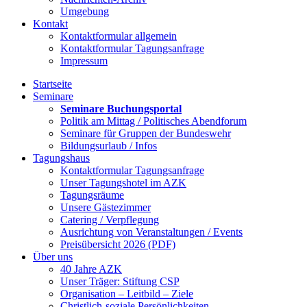
Umgebung
Kontakt
Kontaktformular allgemein
Kontaktformular Tagungsanfrage
Impressum
Startseite
Seminare
Seminare Buchungsportal
Politik am Mittag / Politisches Abendforum
Seminare für Gruppen der Bundeswehr
Bildungsurlaub / Infos
Tagungshaus
Kontaktformular Tagungsanfrage
Unser Tagungshotel im AZK
Tagungsräume
Unsere Gästezimmer
Catering / Verpflegung
Ausrichtung von Veranstaltungen / Events
Preisübersicht 2026 (PDF)
Über uns
40 Jahre AZK
Unser Träger: Stiftung CSP
Organisation – Leitbild – Ziele
Christlich-soziale Persönlichkeiten