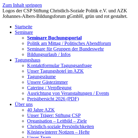
Zum Inhalt springen
Startseite
Seminare
Seminare Buchungsportal
Politik am Mittag / Politisches Abendforum
Seminare für Gruppen der Bundeswehr
Bildungsurlaub / Infos
Tagungshaus
Kontaktformular Tagungsanfrage
Unser Tagungshotel im AZK
Tagungsräume
Unsere Gästezimmer
Catering / Verpflegung
Ausrichtung von Veranstaltungen / Events
Preisübersicht 2026 (PDF)
Über uns
40 Jahre AZK
Unser Träger: Stiftung CSP
Organisation – Leitbild – Ziele
Christlich-soziale Persönlichkeiten
Königswinterer Notizen – Hefte
Unser Team