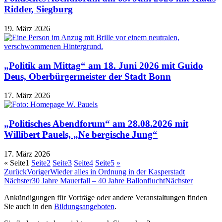
Ridder, Siegburg
19. März 2026
„Politik am Mittag“ am 18. Juni 2026 mit Guido
Deus, Oberbürgermeister der Stadt Bonn
17. März 2026
„Politisches Abendforum“ am 28.08.2026 mit
Willibert Pauels, „Ne bergische Jung“
17. März 2026
«
Seite
1
Seite
2
Seite
3
Seite
4
Seite
5
»
Zurück
Voriger
Wieder alles in Ordnung in der Kasperstadt
Nächster
30 Jahre Mauerfall – 40 Jahre Ballonflucht
Nächster
Ankündigungen für Vorträge oder andere Veranstaltungen finden
Sie auch in den
Bildungsangeboten
.