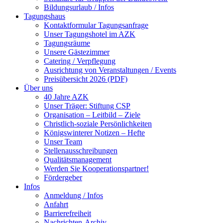
Bildungsurlaub / Infos
Tagungshaus
Kontaktformular Tagungsanfrage
Unser Tagungshotel im AZK
Tagungsräume
Unsere Gästezimmer
Catering / Verpflegung
Ausrichtung von Veranstaltungen / Events
Preisübersicht 2026 (PDF)
Über uns
40 Jahre AZK
Unser Träger: Stiftung CSP
Organisation – Leitbild – Ziele
Christlich-soziale Persönlichkeiten
Königswinterer Notizen – Hefte
Unser Team
Stellenausschreibungen
Qualitätsmanagement
Werden Sie Kooperationspartner!
Fördergeber
Infos
Anmeldung / Infos
Anfahrt
Barrierefreiheit
Nachrichten-Archiv