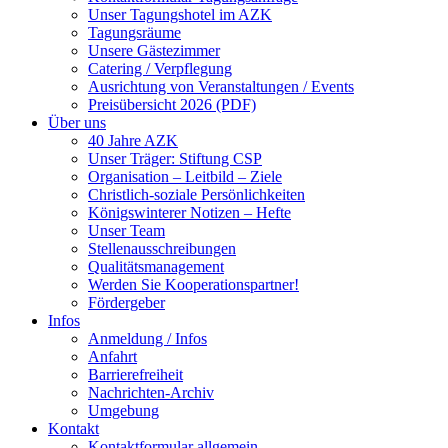
Unser Tagungshotel im AZK
Tagungsräume
Unsere Gästezimmer
Catering / Verpflegung
Ausrichtung von Veranstaltungen / Events
Preisübersicht 2026 (PDF)
Über uns
40 Jahre AZK
Unser Träger: Stiftung CSP
Organisation – Leitbild – Ziele
Christlich-soziale Persönlichkeiten
Königswinterer Notizen – Hefte
Unser Team
Stellenausschreibungen
Qualitätsmanagement
Werden Sie Kooperationspartner!
Fördergeber
Infos
Anmeldung / Infos
Anfahrt
Barrierefreiheit
Nachrichten-Archiv
Umgebung
Kontakt
Kontaktformular allgemein