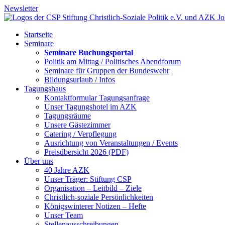
Newsletter
Startseite
Seminare
Seminare Buchungsportal
Politik am Mittag / Politisches Abendforum
Seminare für Gruppen der Bundeswehr
Bildungsurlaub / Infos
Tagungshaus
Kontaktformular Tagungsanfrage
Unser Tagungshotel im AZK
Tagungsräume
Unsere Gästezimmer
Catering / Verpflegung
Ausrichtung von Veranstaltungen / Events
Preisübersicht 2026 (PDF)
Über uns
40 Jahre AZK
Unser Träger: Stiftung CSP
Organisation – Leitbild – Ziele
Christlich-soziale Persönlichkeiten
Königswinterer Notizen – Hefte
Unser Team
Stellenausschreibungen