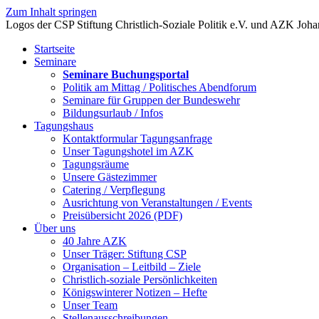
Zum Inhalt springen
Startseite
Seminare
Seminare Buchungsportal
Politik am Mittag / Politisches Abendforum
Seminare für Gruppen der Bundeswehr
Bildungsurlaub / Infos
Tagungshaus
Kontaktformular Tagungsanfrage
Unser Tagungshotel im AZK
Tagungsräume
Unsere Gästezimmer
Catering / Verpflegung
Ausrichtung von Veranstaltungen / Events
Preisübersicht 2026 (PDF)
Über uns
40 Jahre AZK
Unser Träger: Stiftung CSP
Organisation – Leitbild – Ziele
Christlich-soziale Persönlichkeiten
Königswinterer Notizen – Hefte
Unser Team
Stellenausschreibungen