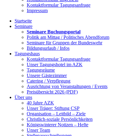
Kontaktformular Tagungsanfrage
Impressum
Startseite
Seminare
Seminare Buchungsportal
Politik am Mittag / Politisches Abendforum
Seminare für Gruppen der Bundeswehr
Bildungsurlaub / Infos
Tagungshaus
Kontaktformular Tagungsanfrage
Unser Tagungshotel im AZK
Tagungsräume
Unsere Gästezimmer
Catering / Verpflegung
Ausrichtung von Veranstaltungen / Events
Preisübersicht 2026 (PDF)
Über uns
40 Jahre AZK
Unser Träger: Stiftung CSP
Organisation – Leitbild – Ziele
Christlich-soziale Persönlichkeiten
Königswinterer Notizen – Hefte
Unser Team
Stellenausschreibungen