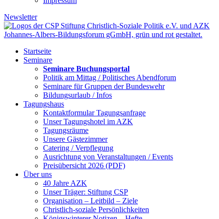
Impressum
Newsletter
Startseite
Seminare
Seminare Buchungsportal
Politik am Mittag / Politisches Abendforum
Seminare für Gruppen der Bundeswehr
Bildungsurlaub / Infos
Tagungshaus
Kontaktformular Tagungsanfrage
Unser Tagungshotel im AZK
Tagungsräume
Unsere Gästezimmer
Catering / Verpflegung
Ausrichtung von Veranstaltungen / Events
Preisübersicht 2026 (PDF)
Über uns
40 Jahre AZK
Unser Träger: Stiftung CSP
Organisation – Leitbild – Ziele
Christlich-soziale Persönlichkeiten
Königswinterer Notizen – Hefte