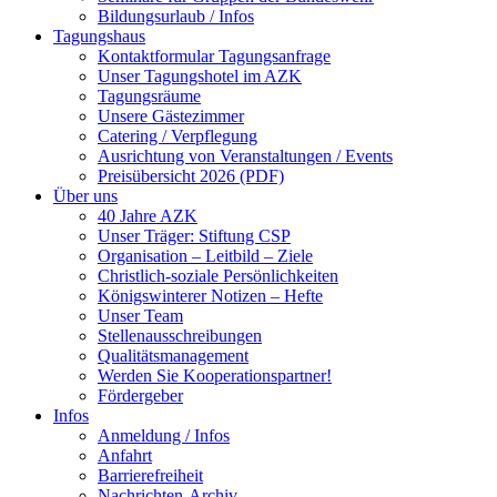
Bildungsurlaub / Infos
Tagungshaus
Kontaktformular Tagungsanfrage
Unser Tagungshotel im AZK
Tagungsräume
Unsere Gästezimmer
Catering / Verpflegung
Ausrichtung von Veranstaltungen / Events
Preisübersicht 2026 (PDF)
Über uns
40 Jahre AZK
Unser Träger: Stiftung CSP
Organisation – Leitbild – Ziele
Christlich-soziale Persönlichkeiten
Königswinterer Notizen – Hefte
Unser Team
Stellenausschreibungen
Qualitätsmanagement
Werden Sie Kooperationspartner!
Fördergeber
Infos
Anmeldung / Infos
Anfahrt
Barrierefreiheit
Nachrichten-Archiv