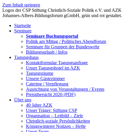
Zum Inhalt springen
Startseite
Seminare
Seminare Buchungsportal
Politik am Mittag / Politisches Abendforum
Seminare für Gruppen der Bundeswehr
Bildungsurlaub / Infos
Tagungshaus
Kontaktformular Tagungsanfrage
Unser Tagungshotel im AZK
Tagungsräume
Unsere Gästezimmer
Catering / Verpflegung
Ausrichtung von Veranstaltungen / Events
Preisübersicht 2026 (PDF)
Über uns
40 Jahre AZK
Unser Träger: Stiftung CSP
Organisation – Leitbild – Ziele
Christlich-soziale Persönlichkeiten
Königswinterer Notizen – Hefte
Unser Team