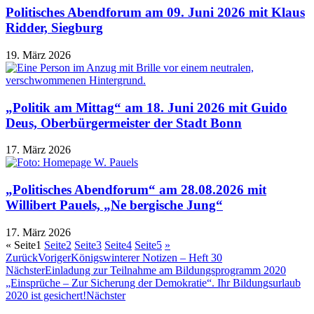
Politisches Abendforum am 09. Juni 2026 mit Klaus
Ridder, Siegburg
19. März 2026
„Politik am Mittag“ am 18. Juni 2026 mit Guido
Deus, Oberbürgermeister der Stadt Bonn
17. März 2026
„Politisches Abendforum“ am 28.08.2026 mit
Willibert Pauels, „Ne bergische Jung“
17. März 2026
«
Seite
1
Seite
2
Seite
3
Seite
4
Seite
5
»
Zurück
Voriger
Königswinterer Notizen – Heft 30
Nächster
Einladung zur Teilnahme am Bildungsprogramm 2020
„Einsprüche – Zur Sicherung der Demokratie“. Ihr Bildungsurlaub
2020 ist gesichert!
Nächster