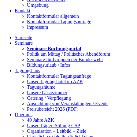
Umgebung
Kontakt
Kontaktformular allgemein
Kontaktformular Tagungsanfrage
Impressum
Startseite
Seminare
Seminare Buchungsportal
Politik am Mittag / Politisches Abendforum
Seminare für Gruppen der Bundeswehr
Bildungsurlaub / Infos
Tagungshaus
Kontaktformular Tagungsanfrage
Unser Tagungshotel im AZK
Tagungsräume
Unsere Gästezimmer
Catering / Verpflegung
Ausrichtung von Veranstaltungen / Events
Preisübersicht 2026 (PDF)
Über uns
40 Jahre AZK
Unser Träger: Stiftung CSP
Organisation – Leitbild – Ziele
Christlich-soziale Persönlichkeiten