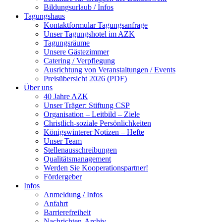
Bildungsurlaub / Infos
Tagungshaus
Kontaktformular Tagungsanfrage
Unser Tagungshotel im AZK
Tagungsräume
Unsere Gästezimmer
Catering / Verpflegung
Ausrichtung von Veranstaltungen / Events
Preisübersicht 2026 (PDF)
Über uns
40 Jahre AZK
Unser Träger: Stiftung CSP
Organisation – Leitbild – Ziele
Christlich-soziale Persönlichkeiten
Königswinterer Notizen – Hefte
Unser Team
Stellenausschreibungen
Qualitätsmanagement
Werden Sie Kooperationspartner!
Fördergeber
Infos
Anmeldung / Infos
Anfahrt
Barrierefreiheit
Nachrichten-Archiv