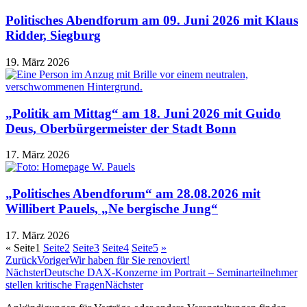
Politisches Abendforum am 09. Juni 2026 mit Klaus
Ridder, Siegburg
19. März 2026
„Politik am Mittag“ am 18. Juni 2026 mit Guido
Deus, Oberbürgermeister der Stadt Bonn
17. März 2026
„Politisches Abendforum“ am 28.08.2026 mit
Willibert Pauels, „Ne bergische Jung“
17. März 2026
«
Seite
1
Seite
2
Seite
3
Seite
4
Seite
5
»
Zurück
Voriger
Wir haben für Sie renoviert!
Nächster
Deutsche DAX-Konzerne im Portrait – Seminarteilnehmer
stellen kritische Fragen
Nächster