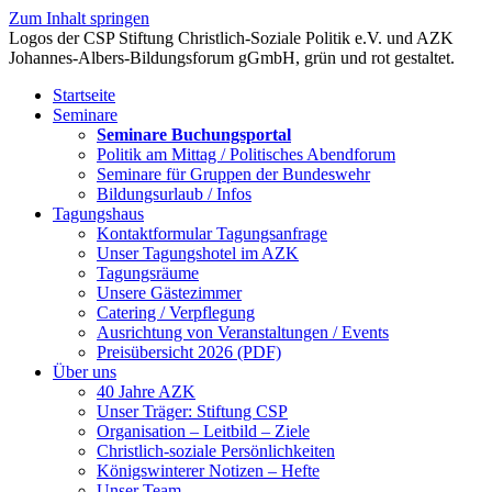
Zum Inhalt springen
Startseite
Seminare
Seminare Buchungsportal
Politik am Mittag / Politisches Abendforum
Seminare für Gruppen der Bundeswehr
Bildungsurlaub / Infos
Tagungshaus
Kontaktformular Tagungsanfrage
Unser Tagungshotel im AZK
Tagungsräume
Unsere Gästezimmer
Catering / Verpflegung
Ausrichtung von Veranstaltungen / Events
Preisübersicht 2026 (PDF)
Über uns
40 Jahre AZK
Unser Träger: Stiftung CSP
Organisation – Leitbild – Ziele
Christlich-soziale Persönlichkeiten
Königswinterer Notizen – Hefte
Unser Team