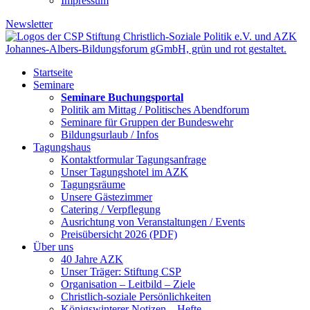
Impressum
Newsletter
Startseite
Seminare
Seminare Buchungsportal
Politik am Mittag / Politisches Abendforum
Seminare für Gruppen der Bundeswehr
Bildungsurlaub / Infos
Tagungshaus
Kontaktformular Tagungsanfrage
Unser Tagungshotel im AZK
Tagungsräume
Unsere Gästezimmer
Catering / Verpflegung
Ausrichtung von Veranstaltungen / Events
Preisübersicht 2026 (PDF)
Über uns
40 Jahre AZK
Unser Träger: Stiftung CSP
Organisation – Leitbild – Ziele
Christlich-soziale Persönlichkeiten
Königswinterer Notizen – Hefte