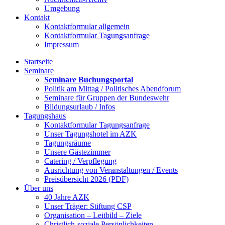
Umgebung
Kontakt
Kontaktformular allgemein
Kontaktformular Tagungsanfrage
Impressum
Startseite
Seminare
Seminare Buchungsportal
Politik am Mittag / Politisches Abendforum
Seminare für Gruppen der Bundeswehr
Bildungsurlaub / Infos
Tagungshaus
Kontaktformular Tagungsanfrage
Unser Tagungshotel im AZK
Tagungsräume
Unsere Gästezimmer
Catering / Verpflegung
Ausrichtung von Veranstaltungen / Events
Preisübersicht 2026 (PDF)
Über uns
40 Jahre AZK
Unser Träger: Stiftung CSP
Organisation – Leitbild – Ziele
Christlich-soziale Persönlichkeiten