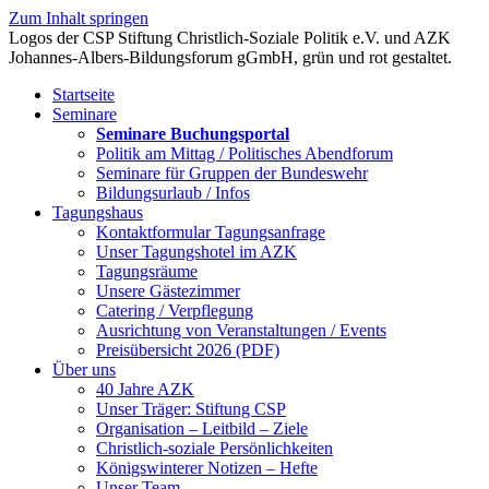
Zum Inhalt springen
Startseite
Seminare
Seminare Buchungsportal
Politik am Mittag / Politisches Abendforum
Seminare für Gruppen der Bundeswehr
Bildungsurlaub / Infos
Tagungshaus
Kontaktformular Tagungsanfrage
Unser Tagungshotel im AZK
Tagungsräume
Unsere Gästezimmer
Catering / Verpflegung
Ausrichtung von Veranstaltungen / Events
Preisübersicht 2026 (PDF)
Über uns
40 Jahre AZK
Unser Träger: Stiftung CSP
Organisation – Leitbild – Ziele
Christlich-soziale Persönlichkeiten
Königswinterer Notizen – Hefte
Unser Team