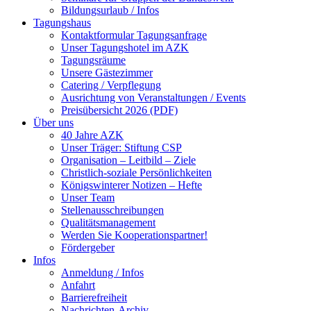
Bildungsurlaub / Infos
Tagungshaus
Kontaktformular Tagungsanfrage
Unser Tagungshotel im AZK
Tagungsräume
Unsere Gästezimmer
Catering / Verpflegung
Ausrichtung von Veranstaltungen / Events
Preisübersicht 2026 (PDF)
Über uns
40 Jahre AZK
Unser Träger: Stiftung CSP
Organisation – Leitbild – Ziele
Christlich-soziale Persönlichkeiten
Königswinterer Notizen – Hefte
Unser Team
Stellenausschreibungen
Qualitätsmanagement
Werden Sie Kooperationspartner!
Fördergeber
Infos
Anmeldung / Infos
Anfahrt
Barrierefreiheit
Nachrichten-Archiv