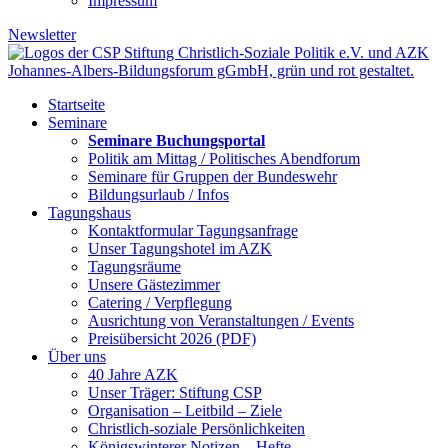
Impressum
Newsletter
Startseite
Seminare
Seminare Buchungsportal
Politik am Mittag / Politisches Abendforum
Seminare für Gruppen der Bundeswehr
Bildungsurlaub / Infos
Tagungshaus
Kontaktformular Tagungsanfrage
Unser Tagungshotel im AZK
Tagungsräume
Unsere Gästezimmer
Catering / Verpflegung
Ausrichtung von Veranstaltungen / Events
Preisübersicht 2026 (PDF)
Über uns
40 Jahre AZK
Unser Träger: Stiftung CSP
Organisation – Leitbild – Ziele
Christlich-soziale Persönlichkeiten
Königswinterer Notizen – Hefte