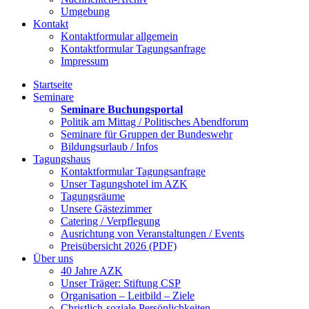
Umgebung
Kontakt
Kontaktformular allgemein
Kontaktformular Tagungsanfrage
Impressum
Startseite
Seminare
Seminare Buchungsportal
Politik am Mittag / Politisches Abendforum
Seminare für Gruppen der Bundeswehr
Bildungsurlaub / Infos
Tagungshaus
Kontaktformular Tagungsanfrage
Unser Tagungshotel im AZK
Tagungsräume
Unsere Gästezimmer
Catering / Verpflegung
Ausrichtung von Veranstaltungen / Events
Preisübersicht 2026 (PDF)
Über uns
40 Jahre AZK
Unser Träger: Stiftung CSP
Organisation – Leitbild – Ziele
Christlich-soziale Persönlichkeiten