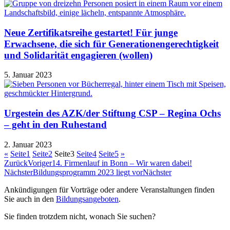
Neue Zertifikatsreihe gestartet! Für junge
Erwachsene, die sich für Generationengerechtigkeit
und Solidarität engagieren (wollen)
5. Januar 2023
Urgestein des AZK/der Stiftung CSP – Regina Ochs
– geht in den Ruhestand
2. Januar 2023
«
Seite
1
Seite
2
Seite
3
Seite
4
Seite
5
»
Zurück
Voriger
14. Firmenlauf in Bonn – Wir waren dabei!
Nächster
Bildungsprogramm 2023 liegt vor
Nächster
Ankündigungen für Vorträge oder andere Veranstaltungen finden
Sie auch in den
Bildungsangeboten
.
Sie finden trotzdem nicht, wonach Sie suchen?