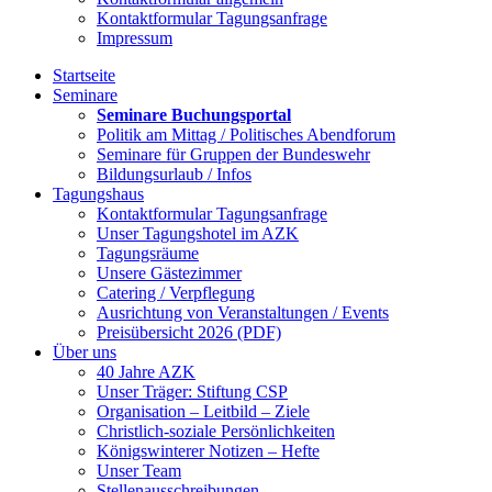
Kontaktformular Tagungsanfrage
Impressum
Startseite
Seminare
Seminare Buchungsportal
Politik am Mittag / Politisches Abendforum
Seminare für Gruppen der Bundeswehr
Bildungsurlaub / Infos
Tagungshaus
Kontaktformular Tagungsanfrage
Unser Tagungshotel im AZK
Tagungsräume
Unsere Gästezimmer
Catering / Verpflegung
Ausrichtung von Veranstaltungen / Events
Preisübersicht 2026 (PDF)
Über uns
40 Jahre AZK
Unser Träger: Stiftung CSP
Organisation – Leitbild – Ziele
Christlich-soziale Persönlichkeiten
Königswinterer Notizen – Hefte
Unser Team
Stellenausschreibungen