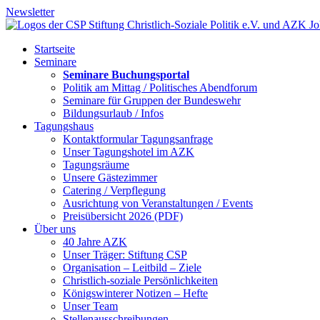
Newsletter
Startseite
Seminare
Seminare Buchungsportal
Politik am Mittag / Politisches Abendforum
Seminare für Gruppen der Bundeswehr
Bildungsurlaub / Infos
Tagungshaus
Kontaktformular Tagungsanfrage
Unser Tagungshotel im AZK
Tagungsräume
Unsere Gästezimmer
Catering / Verpflegung
Ausrichtung von Veranstaltungen / Events
Preisübersicht 2026 (PDF)
Über uns
40 Jahre AZK
Unser Träger: Stiftung CSP
Organisation – Leitbild – Ziele
Christlich-soziale Persönlichkeiten
Königswinterer Notizen – Hefte
Unser Team
Stellenausschreibungen