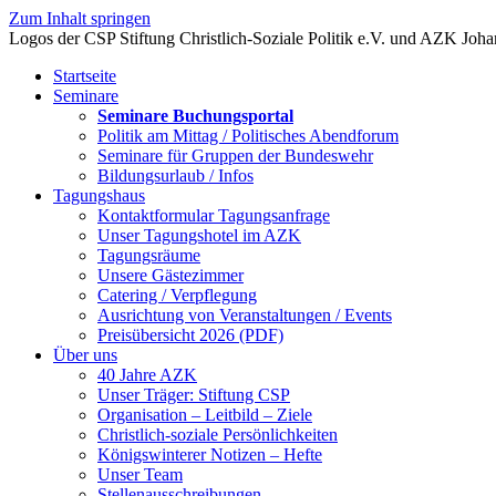
Zum Inhalt springen
Startseite
Seminare
Seminare Buchungsportal
Politik am Mittag / Politisches Abendforum
Seminare für Gruppen der Bundeswehr
Bildungsurlaub / Infos
Tagungshaus
Kontaktformular Tagungsanfrage
Unser Tagungshotel im AZK
Tagungsräume
Unsere Gästezimmer
Catering / Verpflegung
Ausrichtung von Veranstaltungen / Events
Preisübersicht 2026 (PDF)
Über uns
40 Jahre AZK
Unser Träger: Stiftung CSP
Organisation – Leitbild – Ziele
Christlich-soziale Persönlichkeiten
Königswinterer Notizen – Hefte
Unser Team
Stellenausschreibungen