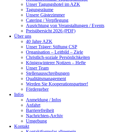
Unser Tagungshotel im AZK
Tagungsräume
Unsere Gästezimmer
Catering / Verpflegung
Ausrichtung von Veranstaltungen / Events
Preisübersicht 2026 (PDF)
Über uns
40 Jahre AZK
Unser Träger: Stiftung CSP
Organisation – Leitbild – Ziele
Christlich-soziale Persönlichkeiten
Königswinterer Notizen – Hefte
Unser Team
Stellenausschreibungen
Qualitätsmanagement
Werden Sie Kooperationspartner!
Fördergeber
Infos
Anmeldung / Infos
Anfahrt
Barrierefreiheit
Nachrichten-Archiv
Umgebung
Kontakt
Kontaktformular allgemein