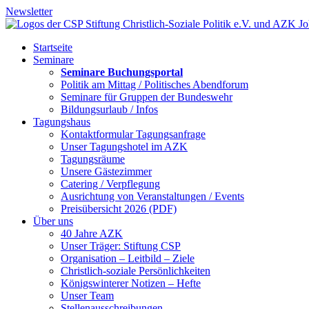
Newsletter
Startseite
Seminare
Seminare Buchungsportal
Politik am Mittag / Politisches Abendforum
Seminare für Gruppen der Bundeswehr
Bildungsurlaub / Infos
Tagungshaus
Kontaktformular Tagungsanfrage
Unser Tagungshotel im AZK
Tagungsräume
Unsere Gästezimmer
Catering / Verpflegung
Ausrichtung von Veranstaltungen / Events
Preisübersicht 2026 (PDF)
Über uns
40 Jahre AZK
Unser Träger: Stiftung CSP
Organisation – Leitbild – Ziele
Christlich-soziale Persönlichkeiten
Königswinterer Notizen – Hefte
Unser Team
Stellenausschreibungen