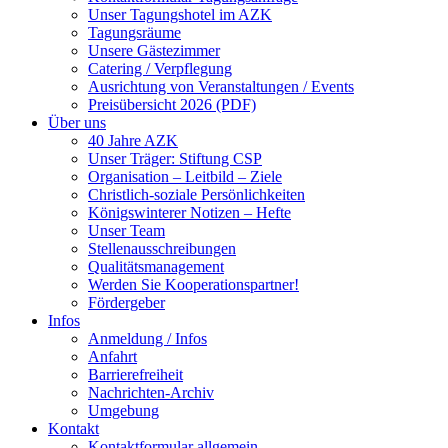
Unser Tagungshotel im AZK
Tagungsräume
Unsere Gästezimmer
Catering / Verpflegung
Ausrichtung von Veranstaltungen / Events
Preisübersicht 2026 (PDF)
Über uns
40 Jahre AZK
Unser Träger: Stiftung CSP
Organisation – Leitbild – Ziele
Christlich-soziale Persönlichkeiten
Königswinterer Notizen – Hefte
Unser Team
Stellenausschreibungen
Qualitätsmanagement
Werden Sie Kooperationspartner!
Fördergeber
Infos
Anmeldung / Infos
Anfahrt
Barrierefreiheit
Nachrichten-Archiv
Umgebung
Kontakt
Kontaktformular allgemein