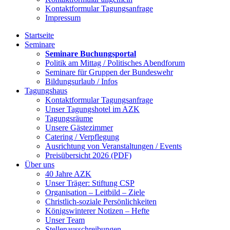
Kontaktformular Tagungsanfrage
Impressum
Startseite
Seminare
Seminare Buchungsportal
Politik am Mittag / Politisches Abendforum
Seminare für Gruppen der Bundeswehr
Bildungsurlaub / Infos
Tagungshaus
Kontaktformular Tagungsanfrage
Unser Tagungshotel im AZK
Tagungsräume
Unsere Gästezimmer
Catering / Verpflegung
Ausrichtung von Veranstaltungen / Events
Preisübersicht 2026 (PDF)
Über uns
40 Jahre AZK
Unser Träger: Stiftung CSP
Organisation – Leitbild – Ziele
Christlich-soziale Persönlichkeiten
Königswinterer Notizen – Hefte
Unser Team
Stellenausschreibungen