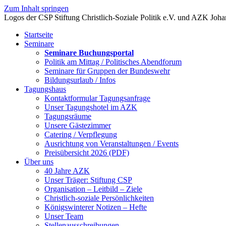
Zum Inhalt springen
Startseite
Seminare
Seminare Buchungsportal
Politik am Mittag / Politisches Abendforum
Seminare für Gruppen der Bundeswehr
Bildungsurlaub / Infos
Tagungshaus
Kontaktformular Tagungsanfrage
Unser Tagungshotel im AZK
Tagungsräume
Unsere Gästezimmer
Catering / Verpflegung
Ausrichtung von Veranstaltungen / Events
Preisübersicht 2026 (PDF)
Über uns
40 Jahre AZK
Unser Träger: Stiftung CSP
Organisation – Leitbild – Ziele
Christlich-soziale Persönlichkeiten
Königswinterer Notizen – Hefte
Unser Team
Stellenausschreibungen