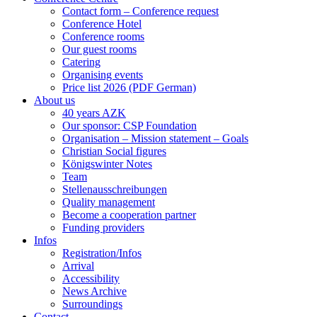
Contact form – Conference request
Conference Hotel
Conference rooms
Our guest rooms
Catering
Organising events
Price list 2026 (PDF German)
About us
40 years AZK
Our sponsor: CSP Foundation
Organisation – Mission statement – Goals
Christian Social figures
Königswinter Notes
Team
Stellenausschreibungen
Quality management
Become a cooperation partner
Funding providers
Infos
Registration/Infos
Arrival
Accessibility
News Archive
Surroundings
Contact