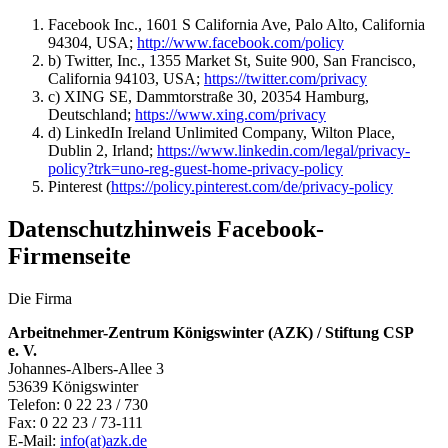
Facebook Inc., 1601 S California Ave, Palo Alto, California
94304, USA;
http://www.facebook.com/policy
b) Twitter, Inc., 1355 Market St, Suite 900, San Francisco,
California 94103, USA;
https://twitter.com/privacy
c) XING SE, Dammtorstraße 30, 20354 Hamburg,
Deutschland;
https://www.xing.com/privacy
d) LinkedIn Ireland Unlimited Company, Wilton Place,
Dublin 2, Irland;
https://www.linkedin.com/legal/privacy-
policy?trk=uno-reg-guest-home-privacy-policy
Pinterest (
https://policy.pinterest.com/de/privacy-policy
Datenschutzhinweis Facebook-
Firmenseite
Die Firma
Arbeitnehmer-Zentrum Königswinter (AZK) / Stiftung CSP
e. V.
Johannes-Albers-Allee 3
53639 Königswinter
Telefon: 0 22 23 / 730
Fax: 0 22 23 / 73-111
E-Mail:
info(at)azk.de