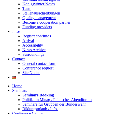
Königswinter Notes
Team
Stellenausschreibungen
Quality management
Become a cooperation partner
Funding providers
Infos
Registration/Infos
Arrival
Accessibility
News Archive
Surroundings
Contact
General contact form
Conference request
Site Notice
Home
Seminars
Seminars Booking
Politik am Mittag / Politisches Abendforum
Seminare für Gruppen der Bundeswehr
Bildungsurlaub / Infos
Conference Centre