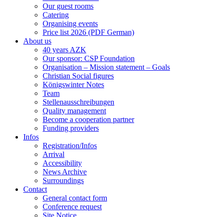
Our guest rooms
Catering
Organising events
Price list 2026 (PDF German)
About us
40 years AZK
Our sponsor: CSP Foundation
Organisation – Mission statement – Goals
Christian Social figures
Königswinter Notes
Team
Stellenausschreibungen
Quality management
Become a cooperation partner
Funding providers
Infos
Registration/Infos
Arrival
Accessibility
News Archive
Surroundings
Contact
General contact form
Conference request
Site Notice