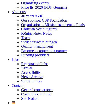
Organising events
Price list 2026 (PDF German)
About us
40 years AZK
Our sponsor: CSP Foundation
Organisation – Mission statement – Goals
Christian Social figures
Königswinter Notes
Team
Stellenausschreibungen
Quality management
Become a cooperation partner
Funding providers
Infos
Registration/Infos
Arrival
Accessibility
News Archive
Surroundings
Contact
General contact form
Conference request
Site Notice