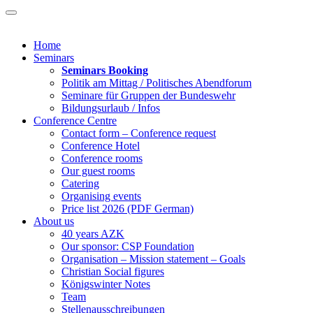
Home
Seminars
Seminars Booking
Politik am Mittag / Politisches Abendforum
Seminare für Gruppen der Bundeswehr
Bildungsurlaub / Infos
Conference Centre
Contact form – Conference request
Conference Hotel
Conference rooms
Our guest rooms
Catering
Organising events
Price list 2026 (PDF German)
About us
40 years AZK
Our sponsor: CSP Foundation
Organisation – Mission statement – Goals
Christian Social figures
Königswinter Notes
Team
Stellenausschreibungen